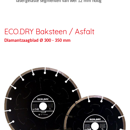
lasergelaste segmenten van wel 12 mm hoog
ECO.DRY Baksteen / Asfalt
Diamantzaagblad Ø 300 - 350 mm