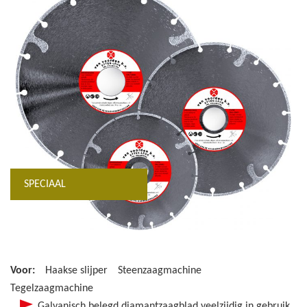
SPECIAAL
Voor:
Haakse slijper
Steenzaagmachine
Tegelzaagmachine
Galvanisch belegd diamantzaagblad veelzijdig in gebruik