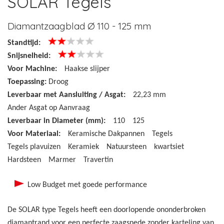
SOLAR Tegels
Diamantzaagblad Ø 110 - 125 mm
Standtijd:
Snijsnelheid:
Voor Machine:
Haakse slijper
Toepassing:
Droog
Leverbaar met Aansluiting / Asgat:
22,23 mm
Ander Asgat op Aanvraag
Leverbaar in Diameter (mm):
110
125
Voor Materiaal:
Keramische Dakpannen
Tegels
Tegels plavuizen
Keramiek
Natuursteen
kwartsiet
Hardsteen
Marmer
Travertin
Low Budget met goede performance
De SOLAR type Tegels heeft een doorlopende ononderbroken
diamantrand voor een perfecte zaagsnede zonder karteling van