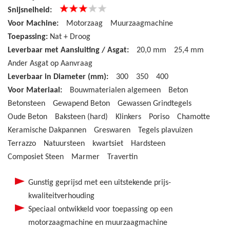
Snijsnelheid:
Voor Machine:
Motorzaag
Muurzaagmachine
Toepassing:
Nat + Droog
Leverbaar met Aansluiting / Asgat:
20,0 mm
25,4 mm
Ander Asgat op Aanvraag
Leverbaar in Diameter (mm):
300
350
400
Voor Materiaal:
Bouwmaterialen algemeen
Beton
Betonsteen
Gewapend Beton
Gewassen Grindtegels
Oude Beton
Baksteen (hard)
Klinkers
Poriso
Chamotte
Keramische Dakpannen
Greswaren
Tegels plavuizen
Terrazzo
Natuursteen
kwartsiet
Hardsteen
Composiet Steen
Marmer
Travertin
Gunstig geprijsd met een uitstekende prijs-
kwaliteitverhouding
Speciaal ontwikkeld voor toepassing op een
motorzaagmachine en muurzaagmachine